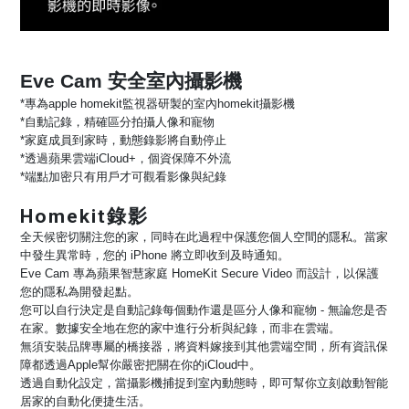
Eve Cam 安全室內攝影機
*專為apple homekit監視器研製的室內homekit攝影機
*自動記錄，精確區分拍攝人像和寵物
*家庭成員到家時，動態錄影將自動停止
*透過蘋果雲端iCloud+，個資保障不外流
*端點加密只有用戶才可觀看影像與紀錄
Homekit錄影
全天候密切關注您的家，同時在此過程中保護您個人空間的隱私。當家
中發生異常時，您的 iPhone 將立即收到及時通知。
Eve Cam 專為蘋果智慧家庭 HomeKit Secure Video 而設計，以保護
您的隱私為開發起點。
您可以自行決定是自動記錄每個動作還是區分人像和寵物 - 無論您是否
在家。數據安全地在您的家中進行分析與紀錄，而非在雲端。
無須安裝品牌專屬的橋接器，將資料嫁接到其他雲端空間，所有資訊保
障都透過Apple幫你嚴密把關在你的iCloud中。
透過自動化設定，當攝影機捕捉到室內動態時，即可幫你立刻啟動智能
居家的自動化便捷生活。