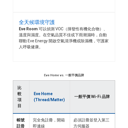
全天候環境守護
Eve Room
可以偵測 VOC（揮發性有機化合物）、
溫度與濕度。在空氣品質不佳或下雨潮濕時，自動
聯動 Eve Energy 開啟空氣清淨機或除濕機，守護家
人呼吸健康。
Eve Home vs. 一般平價品牌
比
較
Eve Home
一般平價 Wi-Fi 品牌
項
(Thread/Matter)
目
帳號
完全免註冊，開箱
必須註冊並登入第三
註冊
即連線
方伺服器