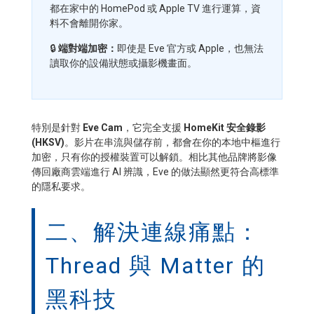
都在家中的 HomePod 或 Apple TV 進行運算，資
料不會離開你家。
🔒
端對端加密：
即使是 Eve 官方或 Apple，也無法
讀取你的設備狀態或攝影機畫面。
特別是針對
Eve Cam
，它完全支援
HomeKit 安全錄影
(HKSV)
。影片在串流與儲存前，都會在你的本地中樞進行
加密，只有你的授權裝置可以解鎖。相比其他品牌將影像
傳回廠商雲端進行 AI 辨識，Eve 的做法顯然更符合高標準
的隱私要求。
二、解決連線痛點：
Thread 與 Matter 的
黑科技