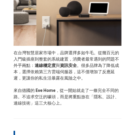
在台灣智慧居家市場中，品牌選擇多如牛毛。從幾百元的
入門級插座到整套的系統建置，消費者最常遇到的問題不
外乎兩點：
連線穩定度
與
資訊安全
。很多品牌為了降低成
本，選擇依賴第三方雲端伺服器，這不僅增加了反應延
遲，更讓你的私生活暴露在風險之中。
來自德國的
Eve Home
，從一開始就走了一條完全不同的
路。不追求空泛的噱頭，而是將重點放在「隱私、設計、
連線技術」這三大核心上。