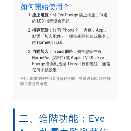
如何開始使用？
接上電源：
將 Eve Energy 插上插座，側邊
的 LED 指示燈會亮起。
掃碼配對：
打開 iPhone 的「家庭」App，
點選「加入配件」，掃描產品包裝或機身上
的 HomeKit 代碼。
自動加入 Thread 網路：
如果您家中有
HomePod (第2代) 或 Apple TV 4K，Eve
Energy 會自動透過 Thread 技術連線，無需
任何手動設定。
*註：實體按鈕亦可直接操作開關，並透過 LED 顏色判
斷目前是否通電。
二、進階功能：Eve