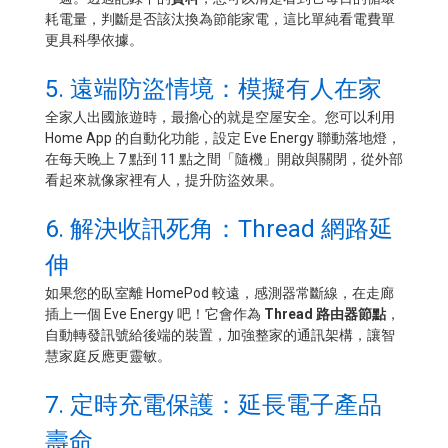
耗電量，判斷是否該汰換為節能家電，這比單純看電費單
更具科學依據。
5. 遠端防盜情境：模擬有人在家
全家人出國旅遊時，最擔心的就是空屋安全。您可以利用
Home App 的自動化功能，設定 Eve Energy 聯動落地燈，
在每天晚上 7 點到 11 點之間「隨機」開啟與關閉，從外部
看起來就像家裡有人，提升防盜效果。
6. 解決收訊死角：Thread 網路延
伸
如果您的臥室離 HomePod 較遠，感測器常斷線，在走廊
插上一個 Eve Energy 吧！它會作為
Thread 路由器節點
，
自動轉發訊號給後端的裝置，加強整家的通訊架構，讓智
慧家庭反應更靈敏。
7. 定時充電保護：延長電子產品
壽命