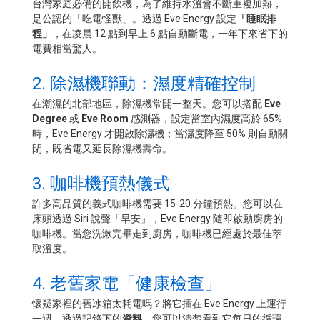
台灣家庭必備的開飲機，為了維持水溫會不斷重複加熱，
是公認的「吃電怪獸」。透過 Eve Energy 設定
「睡眠排
程」
，在凌晨 12 點到早上 6 點自動斷電，一年下來省下的
電費相當驚人。
2. 除濕機聯動：濕度精確控制
在潮濕的北部地區，除濕機常開一整天。您可以搭配
Eve
Degree
或
Eve Room
感測器，設定當室內濕度高於 65%
時，Eve Energy 才開啟除濕機；當濕度降至 50% 則自動關
閉，既省電又延長除濕機壽命。
3. 咖啡機預熱儀式
許多高品質的義式咖啡機需要 15-20 分鐘預熱。您可以在
床頭透過 Siri 說聲「早安」，Eve Energy 隨即啟動廚房的
咖啡機。當您洗漱完畢走到廚房，咖啡機已經處於最佳萃
取溫度。
4. 老舊家電「健康檢查」
懷疑家裡的舊冰箱太耗電嗎？將它插在 Eve Energy 上運行
一週。透過記錄下的
資料
，您可以清楚看到它每日的循環