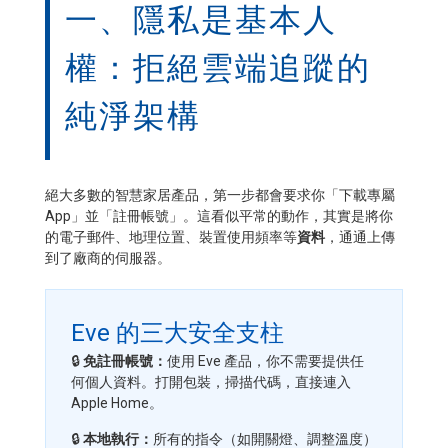
一、隱私是基本人
權：拒絕雲端追蹤的
純淨架構
絕大多數的智慧家居產品，第一步都會要求你「下載專屬
App」並「註冊帳號」。這看似平常的動作，其實是將你
的電子郵件、地理位置、裝置使用頻率等
資料
，通通上傳
到了廠商的伺服器。
Eve 的三大安全支柱
🔒
免註冊帳號：
使用 Eve 產品，你不需要提供任
何個人資料。打開包裝，掃描代碼，直接連入
Apple Home。
🔒
本地執行：
所有的指令（如開關燈、調整溫度）