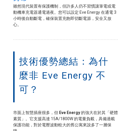
雖然現代裝置有保護機制，但許多人仍不習慣讓筆電或電
動機車充電器通電過夜。您可以設定 Eve Energy 在通電 3
小時後自動斷電，確保裝置充飽即切斷電源，安全又放
心。
技術優勢總結：為什
麼非 Eve Energy 不
可？
市面上智慧插座很多，但
Eve Energy
的強大在於其「硬體
素質」。它支援高達 15A/1800W 的電量負載，具備過載
保護功能，對於電壓波動較大的舊公寓來說多了一層保
障。