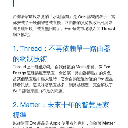
台灣居家環境常見的「水泥隔間」是 Wi-Fi 訊號的殺手。當
你安裝了十幾個智慧裝置後，路由器的負荷與收訊死角常
讓系統出現「裝置無回應」。Eve 領先市場導入了
Thread
網路協定。
1. Thread：不再依賴單一路由器
的網狀技術
Thread 是一種低功耗、自我修復的 Mesh 網路。像
Eve
Energy
這種插座型裝置，會扮演「路由器節點」的角色。
當某個裝置離中樞太遠時，它會自動透過附近的 Eve 產品
轉發訊號。這意味著裝置越多，網路越穩定，完全解決了
Wi-Fi 訊號穿牆力不足的問題。
2. Matter：未來十年的智慧居家
標準
以往購買 Eve 產品是 Apple 使用者的專利，但隨著
Matter