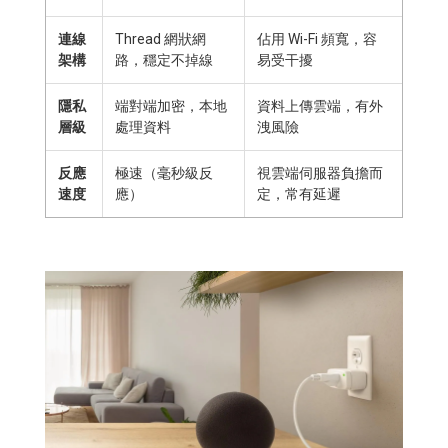
連線
Thread 網狀網
佔用 Wi-Fi 頻寬，容
架構
路，穩定不掉線
易受干擾
隱私
端對端加密，本地
資料上傳雲端，有外
層級
處理資料
洩風險
反應
極速（毫秒級反
視雲端伺服器負擔而
速度
應）
定，常有延遲