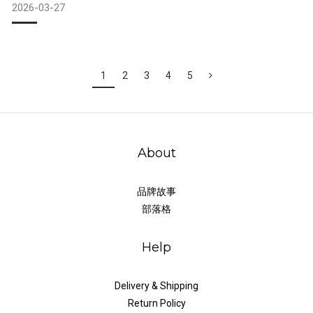
2026-03-27
們怎麼用手機 App 控制，而是讓環境主動配合他們的需求。透
過 Eve Motion 動態感測器，只要長輩一下床，走道或廁所的燈
光就會自動亮起，成為守護他們安全的第一道防線。💡 文
1
2
3
4
5
About
品牌故事
部落格
Help
Delivery & Shipping
Return Policy