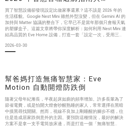
Matter 整合建議
買了智慧設備卻發現設定比做家事還累？這不該是 2026 年的
生活樣貌。Google Nest Mini 雖然外型沒變，但在 Gemini AI 的
加持與 Matter 協議的整合下，它早已不是當年那個只會報天氣
的塑膠盒子。這篇文章將帶你深度解析：如何利用 Nest Mini 連
結高品質的 Eve Home 設備，打造一套「設定一次，受用三
年」的自動化腳本。從音質極限測試到跨品牌連動穩定度，我
2026-03-30
們幫你測試好了這套組合的所有坑點。關鍵要點掌握 Google
Nest Mini 在 2026 年的市場定
幫爸媽打造無痛智慧家：Eve
Motion 自動開燈防跌倒
隨著父母年紀漸長，半夜起床如廁的頻率增加。許多長輩為了
節省電費，或是怕開大燈會吵醒熟睡的家人，常常選擇在黑暗
中摸黑尋找開關。然而，視線不良加上剛睡醒的腳步不穩，往
往是造成居家跌倒意外的主因。要預防這種情況，最好的解決
方案不是拿一支手電筒放床邊，而是打造一個「無痛智慧
家」。真正的智慧家庭不需要長輩去適應新科技、不需要教他