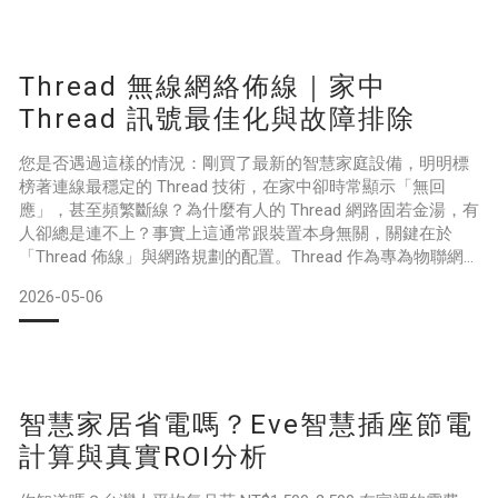
您將能打造一個順應晝夜節律的完美睡眠環境。一、 光線如何
影響睡眠（
Thread 無線網絡佈線｜家中
Thread 訊號最佳化與故障排除
您是否遇過這樣的情況：剛買了最新的智慧家庭設備，明明標
榜著連線最穩定的 Thread 技術，在家中卻時常顯示「無回
應」，甚至頻繁斷線？為什麼有人的 Thread 網路固若金湯，有
人卻總是連不上？事實上這通常跟裝置本身無關，關鍵在於
「Thread 佈線」與網路規劃的配置。Thread 作為專為物聯網
打造的低功耗無線通訊協定，擁有極高的穩定性與反應速度。
2026-05-06
但就像 Wi-Fi 需要精準擺放路由器一樣，家中 Thread 訊號強
弱、涵蓋範圍，完全取決於您的佈建方式。本文提供最完整的
Thread 網路診斷
智慧家居省電嗎？Eve智慧插座節電
計算與真實ROI分析