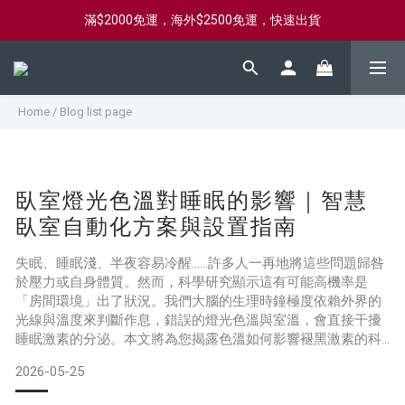
滿$2000免運，海外$2500免運，快速出貨
新會員首購滿$2000，送購物金$2000
新會員首購滿$2000，送購物金$2000
Home
/
Blog list page
臥室燈光色溫對睡眠的影響｜智慧
臥室自動化方案與設置指南
失眠、睡眠淺、半夜容易冷醒……許多人一再地將這些問題歸咎
於壓力或自身體質。然而，科學研究顯示這有可能高機率是
「房間環境」出了狀況。我們大腦的生理時鐘極度依賴外界的
光線與溫度來判斷作息，錯誤的燈光色溫與室溫，會直接干擾
睡眠激素的分泌。本文將為您揭露色溫如何影響褪黑激素的科
學機制，並提供完整的智慧臥室方案。我們整理了自動調節燈
2026-05-25
光色溫的技巧、精準的溫度控制策略、3 套適合不同預算的配
置組合，以及可直接套用的夜間自動化場景。透過這些設定，