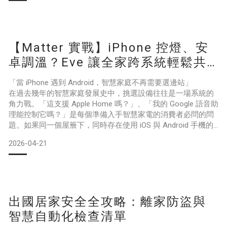
突破了實體線路的限制。憑藉無線技術的進步，您可以完全免
佈線，並根據手邊預算分期投資。只要找對方法，5 坪客廳
【Matter 實戰】iPhone 控燈、安
卓調溫？Eve 讓全家跨系統輕鬆共
治
「當 iPhone 遇到 Android，智慧家庭不再需要選邊站」
在過去幾年的智慧家庭發展史中，挑選設備往往是一場系統的
角力戰。「這支援 Apple Home 嗎？」、「我的 Google 語音助
理能控制它嗎？」是每個準備入手智慧家電的消費者必問的問
題。如果同一個屋簷下，同時存在使用 iOS 與 Android 手機的
使用者，往往有一方必須妥協，甚至需要額外購買不同系統的
2026-04-21
中樞設備，導致設定繁瑣且體驗破碎。如今，隨著 Matter 協定
的成熟，這種因手機系統不合而產生的困擾已經正式成為過去
式。身
出國居家安全全攻略：離家防盜與
智慧自動化檢查清單