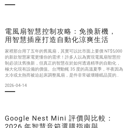
為你解析 PTT 討論熱度最高的三大監控痛點，並揭示為何 Eve
Cam 能憑藉 Apple HomeKit 安全錄影技術 (HKSV)，成為追求
電風扇智慧控制攻略：免換新機，
用智慧插座打造自動化涼爽生活
家裡那台用了五年的舊風扇，其實可以比市面上要價 NT$5,000
的新款智慧家電更懂你的需求！許多人以為實現電風扇智慧控
制必須汰舊換新，但真正的智慧在於如何透過精準的自動化，
極大化現有設備的價值。台灣動輒 35 度的高溫夏季，半夜因為
太冷或太熱而被迫起床調整風扇，是件非常破壞睡眠品質的
事，月底看到電費帳單時的無奈感也同樣讓人心痛。這篇指南
2026-04-14
將教你如何利用智慧插座與感測器升級舊家電，讓風扇具備自
動控溫與遠端操作的靈魂。我們將幫你省下夏季電費，同時確
保這一切自動化都在無雲端、無追蹤的嚴密隱私環境下運行
Google Nest Mini 評價與比較：
2026 年智慧音箱選購指南與