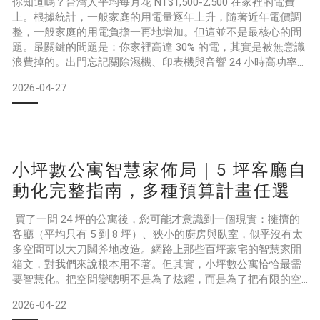
你知道嗎？台灣人平均每月花 NT$1,500-2,500 在家裡的電費
上。根據統計，一般家庭的用電量逐年上升，隨著近年電價調
整，一般家庭的用電負擔一再地增加。但這並不是最核心的問
題。最關鍵的問題是：你家裡高達 30% 的電，其實是被無意識
浪費掉的。出門忘記關除濕機、印表機與音響 24 小時高功率待
機、機上盒整天發熱運轉……這些「看不見的耗電」，每個月都
2026-04-27
在默默吃掉你的荷包。如何找到這些浪費並消除它？答案是透
過結合 Apple HomeKit 生態系與智慧插座來精準控制。但具體
一年能省多少錢？投資多
小坪數公寓智慧家佈局｜5 坪客廳自
動化完整指南，多種預算計畫任選
買了一間 24 坪的公寓後，您可能才意識到一個現實：擁擠的
客廳（平均只有 5 到 8 坪）、狹小的廚房與臥室，似乎沒有太
多空間可以大刀闊斧地改造。網路上那些百坪豪宅的智慧家開
箱文，對我們來說根本用不著。但其實，小坪數公寓恰恰最需
要智慧化。把空間變聰明不是為了炫耀，而是為了把有限的空
間發揮到極致。大多數人以為，打造智慧家一定要拉線、改裝
2026-04-22
潢，甚至要花上幾十萬。但真相是：現代的連線技術早就已經