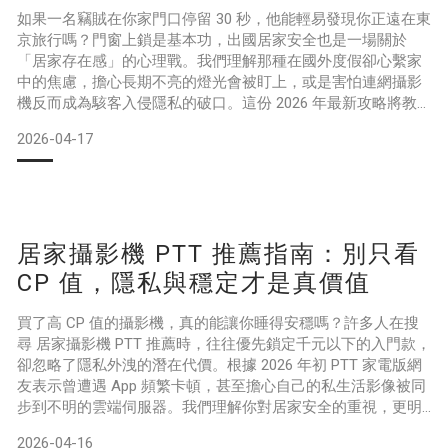
如果一名竊賊在你家門口停留 30 秒，他能輕易發現你正遠在東
京旅行嗎？門窗上鎖是基本功，出國居家安全也是一場關於
「居家存在感」的心理戰。我們理解那種在國外度假卻心繫家
中的焦慮，擔心長期不亮的燈光會被盯上，或是害怕連網攝影
機反而成為駭客入侵隱私的破口。這份 2026 年最新攻略將教
你如何利用符合高標準隱私要求的智慧科技，在離家期間打造
2026-04-17
完美的人在現場假象。我們將透過自動化燈光模擬、即時門窗
監測與基於 Thread 技術的意外預防，為你解析如何建構一套
「無 Eve 雲端、免註冊、零追蹤」的防衛系統。這
居家攝影機 PTT 推薦指南：別只看
CP 值，隱私與穩定才是真價值
買了高 CP 值的攝影機，真的能讓你睡得安穩嗎？許多人在搜
尋 居家攝影機 PTT 推薦時，往往優先鎖定千元以下的入門款，
卻忽略了隱私外洩的潛在代價。根據 2026 年初 PTT 家電版網
友表示曾遭遇 App 頻繁卡頓，甚至擔心自己的私生活影像被同
步到不明的雲端伺服器。我們理解你對居家安全的重視，更明
白沒人想在關鍵時刻面對「設備離線」的無力感。這篇文章將
2026-04-16