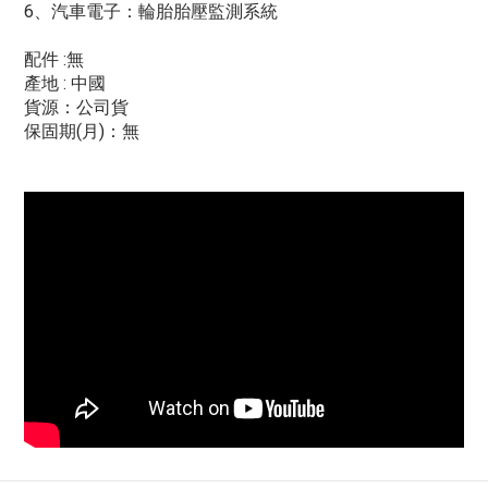
6、汽車電子：輪胎胎壓監測系統
配件 :無
產地 : 中國
貨源：公司貨
保固期(月)：無