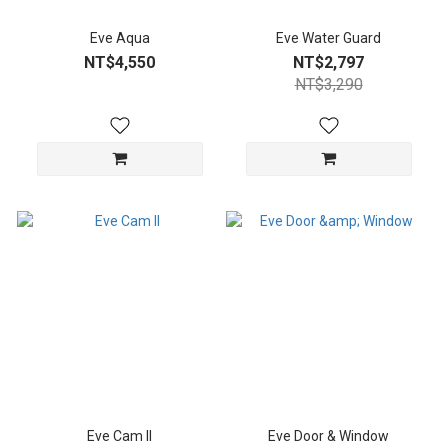
Eve Aqua
Eve Water Guard
NT$4,550
NT$2,797
NT$3,290
Eve Cam II
Eve Door & Window