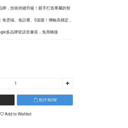
Kit第一品牌，技術持續升級！親手打造專屬的智
meKit：免雲端、免註冊、0追蹤！傳輸高穩定，
a / Google多品牌皆語音兼容，免用橋接
BUY NOW
Add to Wishlist