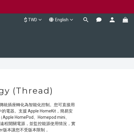
$
TWD
English
BUY NOW
gy (Thread)
能插座將傳統插座轉化為智能化控制。您可直接用 
制家中的電器。支援 Apple HomeKit，簡易安
le HomePod、Homepod mini、
上）可遠程開關電源，並監控能源使用情況，實
ter版本讓您不受版本限制，