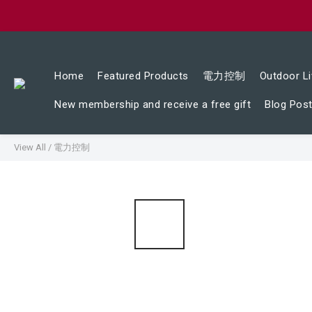
Home
Featured Products
電力控制
Outdoor Li
New membership and receive a free gift
Blog Pos
View All
/
電力控制