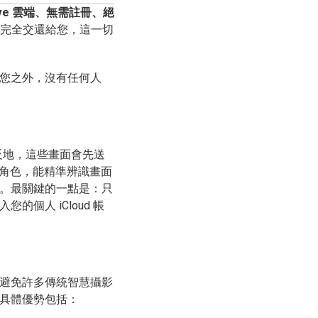
Eve 雲端、無需註冊、絕
制權完全交還給您，這一切
您之外，沒有任何人
相反地，這些畫面會先送
腦的角色，能精準辨識畫面
。最關鍵的一點是：只
個人 iCloud 帳
避免許多傳統智慧攝影
具體優勢包括：