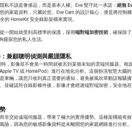
隱私不該是奢侈品，而是基本人權。Eve 堅守此一承諾：
絕無 
您的家庭資料，只屬於您。Eve Cam 的設計核心，便是將控
安全的 HomeKit 安全錄影架構來實現。
從一開始就受到高標準的保護，採用
端對端加密技術
，確保除了
—能夠窺探您的私人生活。
全錄影：兼顧聰明偵測與嚴謹隱私
測到動態時，影像並不會第一時間就被丟到某個未知的雲端伺服器。
Apple TV 或 HomePod）進行在地化分析。這個扮演智慧大
是車輛，讓您只收到真正需要的通知，避免被風吹草動誤報騷擾
並確認符合錄影條件後，影像才會經過端對端加密，安全地存入您的
勢
而非交給遠端伺服器，帶來了極大的實用優勢。這種架構能有效
風險，因為您的敏感影像資料從未離開您的家庭網路進行分析。