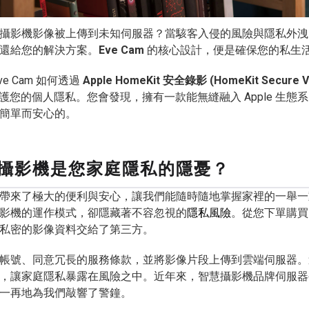
攝影機影像被上傳到未知伺服器？當駭客入侵的風險與隱私外洩
還給您的解決方案。
Eve Cam
的核心設計，便是確保您的私生
e Cam 如何透過
Apple HomeKit 安全錄影 (HomeKit Secure V
 保護您的個人隱私。您會發現，擁有一款能無縫融入 Apple 生
簡單而安心的。
攝影機是您家庭隱私的隱憂？
帶來了極大的便利與安心，讓我們能隨時隨地掌握家裡的一舉一
影機的運作模式，卻隱藏著不容忽視的
隱私風險
。從您下單購買
私密的影像資料交給了第三方。
帳號、同意冗長的服務條款，並將影像片段上傳到雲端伺服器。
，讓家庭隱私暴露在風險之中。近年來，智慧攝影機品牌伺服器
一再地為我們敲響了警鐘。