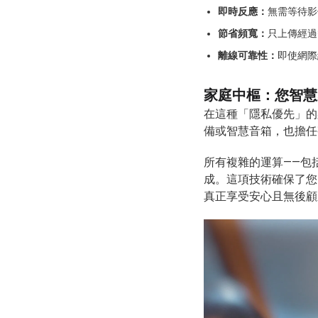
即時反應：
無需等待影
節省頻寬：
只上傳經過
離線可靠性：
即使網際
家庭中樞：您智慧
在這種「隱私優先」的架構
備或智慧音箱，也擔任整
所有複雜的運算——包
成。這項技術確保了您
真正享受安心且無後顧