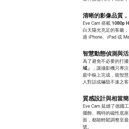
清晰的影像品質，
Eve Cam 搭載
1080p
白天陽光充足的客廳，
過 iPhone、iPa
智慧動態偵測與活
為了避免不必要的打擾，E
域」
，讓攝影機只專注
庭中樞上完成，能智慧
人對話或嚇阻不速之客
質感設計與相當簡
Eve Cam 延續
擺飾。獨特的磁性底座
面，都能輕鬆調整至最佳
號。