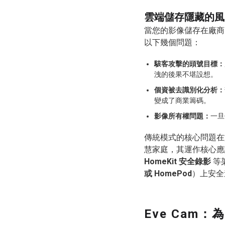
雲端儲存隱藏的風
當您的影像儲存在廠商
以下幾個問題：
駭客攻擊的頭號目標：
洩的後果不堪設想。
個資被去識別化分析：
變成了商業籌碼。
影像所有權問題：
一旦
傳統模式的核心問題在
慧家庭，其運作核心應該
HomeKit 安全錄影
等
或 HomePod
）上安全
Eve Cam