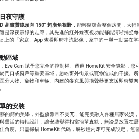
日夜守護
 HD 高畫質鏡頭
與
150° 超廣角視野
，能輕鬆覆蓋整個房間，大幅
還是深夜寂靜的走廊，其先進的紅外線夜視功能都能清晰捕捉每
d 或 Mac 上的「家庭」App 查看即時串流影像，家中的一舉一動盡在
動區域
ve Cam 賦予您完全的控制權。透過 HomeKit 安全錄影，
於門口或窗戶等重要區域，忽略窗外街景或寵物造成的干擾。所
區分人物、寵物和車輛。內建的麥克風與揚聲器更支援即時雙向
。
單的安裝
了德國工藝的簡約美學，外型優雅且不突兀，能完美融入各種居家裝潢
與靈活的轉軸設計，讓安裝變得相當簡單直觀，無論是放置在層
角度。只需掃描 HomeKit 代碼，幾秒鐘内即可完成設定，