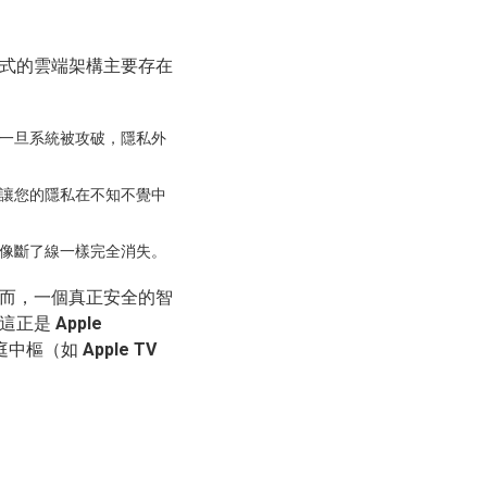
式的雲端架構主要存在
一旦系統被攻破，隱私外
讓您的隱私在不知不覺中
像斷了線一樣完全消失。
而，一個真正安全的智
。這正是
Apple
庭中樞（如
Apple TV