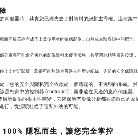
險
的伺服器時，其實您已經失去了對資料的絕對主導權。這種集中
廠商伺服器存有成千上萬使用者的敏感影像，自然成為駭客眼中的肥羊。
部分廠商可能會分析您的影像資料來優化服務，甚至用於精準廣告投遞，
停止支付訂閱費，您很可能無法查看過去的歷史紀錄，先前的安全保障就
於，您的安全與隱私完全依賴於一個遠端的、不透明的系統。然
是您家中的控制器 (controller)，而非遠在天邊的廠商伺服器
架構所提供的根本性轉變，它確保所有影像分析都在您自己的家
進行，從源頭杜絕了隱私外洩的可能。
：為 100% 隱私而生，讓您完全掌控