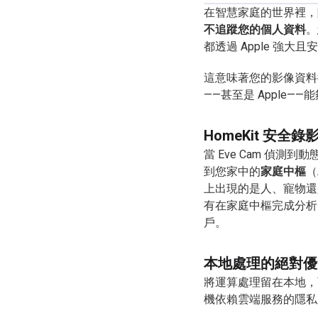
在智慧家庭的世界裡，
不追蹤您的個人資料
。
都透過 Apple 強大且
這意味著您的影像資料
——甚至是 Apple—
HomeKit 安
當 Eve Cam 偵
到您家中的
家庭中樞
（
上出現的是人、寵物還
有在家庭中樞完成分析、
戶。
本地處理的絕對優
將運算處理留在本地，
機依賴雲端服務的隱私