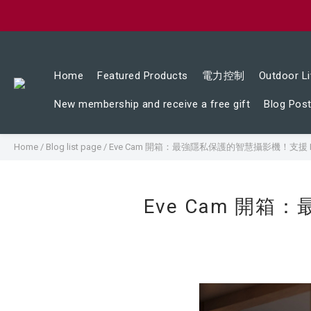
Home
Featured Products
電力控制
Outdoor Li
New membership and receive a free gift
Blog Pos
Home
/
Blog list page
/
Eve Cam 開箱：最強隱私保護的智慧攝影機！支援 H
Eve Cam 開箱