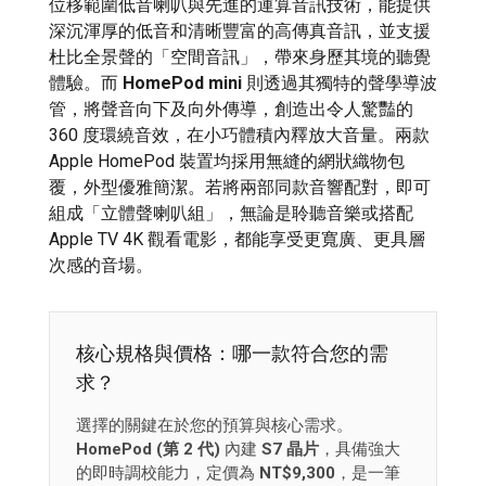
位移範圍低音喇叭與先進的運算音訊技術，能提供
深沉渾厚的低音和清晰豐富的高傳真音訊，並支援
杜比全景聲的「空間音訊」，帶來身歷其境的聽覺
體驗。而
HomePod mini
則透過其獨特的聲學導波
管，將聲音向下及向外傳導，創造出令人驚豔的
360 度環繞音效，在小巧體積內釋放大音量。兩款
Apple HomePod 裝置均採用無縫的網狀織物包
覆，外型優雅簡潔。若將兩部同款音響配對，即可
組成「立體聲喇叭組」，無論是聆聽音樂或搭配
Apple TV 4K 觀看電影，都能享受更寬廣、更具層
次感的音場。
核心規格與價格：哪一款符合您的需
求？
選擇的關鍵在於您的預算與核心需求。
HomePod (第 2 代)
內建
S7 晶片
，具備強大
的即時調校能力，定價為
NT$9,300
，是一筆