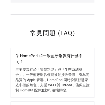
常見問題 (FAQ)
Q: HomePod 和一般藍牙喇叭有什麼不
同？
主要差異在於「智慧功能」與「生態系統整
合」。一般藍牙喇叭僅能被動接收音訊，身為高
品質的 Apple 音響，HomePod 同時扮演智慧家
庭中樞的角色，支援 Wi-Fi 與 Thread，能獨立控
制 HomeKit 配件並執行遠端操控。