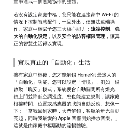
置串連成一個無縫協作的整體。
若沒有設定家庭中樞，您只能在連接家中 Wi-Fi 的
情況下控制智慧配件，一旦外出，便無法遠端操
作。家庭中樞賦予您三大核心能力：
遠端控制
、
強
大的自動化設定
，以及
安全的訪客權限管理
，讓真
正的智慧生活得以實現。
實現真正的「自動化」生活
擁有家庭中樞後，您才能解鎖 HomeKit 最迷人的
「自動化」功能。您可以設定「情境」，例如一鍵
啟動「晚安」模式，系統便會自動關閉所有燈光、
鎖上門並降低空調溫度。您也能建立規則，讓家庭
根據時間、位置或感應器的狀態自動反應。想像一
下：「當我回到家時，大門解鎖，客廳的燈光自動
亮起，同時我最愛的 Apple 音響開始播放音樂。」
這就是由家庭中樞驅動的流暢體驗。