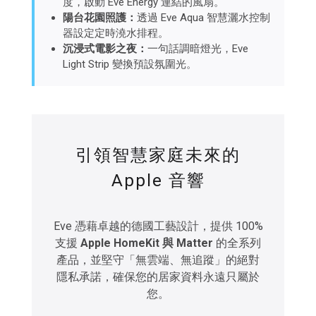
度，啟動 Eve Energy 連結的風扇。
陽台花園照護：
透過 Eve Aqua 智慧灑水控制
器設定定時澆水排程。
沉浸式電影之夜：
一句話調暗燈光，Eve
Light Strip 變換預設氛圍光。
引領智慧家庭未來的
Apple 音響
Eve 憑藉卓越的德國工藝設計，提供 100%
支援
Apple HomeKit 與 Matter
的全系列
產品，並堅守「無雲端、無追蹤」的絕對
隱私承諾，確保您的居家資料永遠只屬於
您。