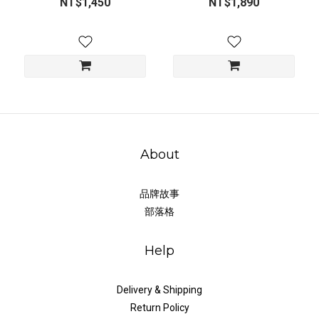
NT$1,450
NT$1,890
About
品牌故事
部落格
Help
Delivery & Shipping
Return Policy