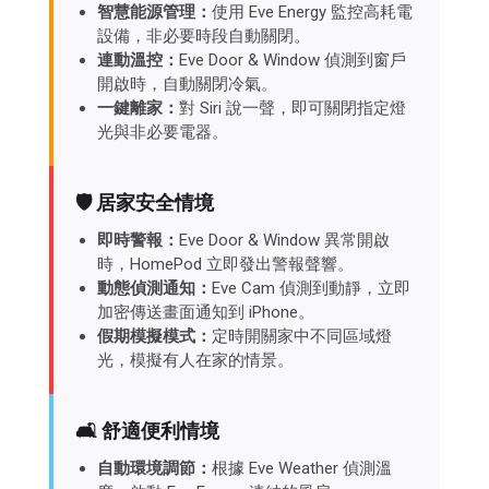
智慧能源管理：
使用 Eve Energy 監控高耗電
設備，非必要時段自動關閉。
連動溫控：
Eve Door & Window 偵測到窗戶
開啟時，自動關閉冷氣。
一鍵離家：
對 Siri 說一聲，即可關閉指定燈
光與非必要電器。
🛡️ 居家安全情境
即時警報：
Eve Door & Window 異常開啟
時，HomePod 立即發出警報聲響。
動態偵測通知：
Eve Cam 偵測到動靜，立即
加密傳送畫面通知到 iPhone。
假期模擬模式：
定時開關家中不同區域燈
光，模擬有人在家的情景。
🛋️ 舒適便利情境
自動環境調節：
根據 Eve Weather 偵測溫