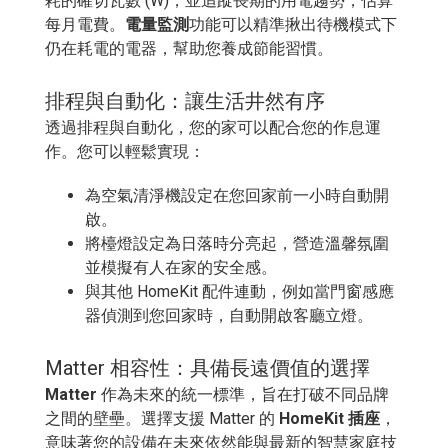
耗的確切瓦數 (W)，並追蹤長期的用電趨勢，估算
每月電費。
電量監測
功能可以精準揪出待機模式下
仍在耗電的電器，幫助您養成節能習慣。
排程與自動化：讓生活井然有序
透過排程與自動化，您的家可以配合您的作息運
作。您可以輕鬆實現：
為空氣清淨機設定在您回家前一小時自動開
啟。
將檯燈設定為日落時分亮起，營造溫馨氛圍
並模擬有人在家的安全感。
與其他 HomeKit 配件連動，例如當門窗感應
器偵測到您回家時，自動開啟客廳立燈。
Matter 相容性：具備長遠價值的選擇
Matter
作為未來的統一標準，旨在打破不同品牌
之間的壁壘。選擇支援 Matter 的
HomeKit 插座
，
意味著您的設備在未來依然能與最新的智慧家庭技