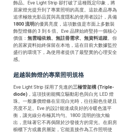
飾品。Eve Light Strip 卻打破了這種既定印象，將
居家燈光提升到了專業照明的高度。這款產品專為
追求極致光影品質與高度隱私的使用者設計，具備
1800 流明
的優異亮度，這項數值是市面上多數裝
飾型燈條的 3 到 6 倍。Eve 品牌始終堅持一個核心
價值：
無雲端依賴、無註冊需求、無資料追蹤
。你
的居家資料始終保留在本地，這在目前大數據監控
盛行的環境下，為使用者提供了最堅實的心理安全
感。
超越裝飾燈的專業照明規格
Eve Light Strip 採用了先進的
三極管架構 (Triple-
diode)
，這項技術能獨立驅動彩色與白光 LED 燈
珠。一般廉價燈條在呈現白光時，往往顯色生硬且
亮度不足。Eve 的設計能達成良好的冷暖色溫平
衡，讓光線分布極其均勻。1800 流明的強大輸
出，意味著它不再侷限於沙發後方的背光。在廚房
櫥櫃下方或書房層架，它能直接作為工作照明使