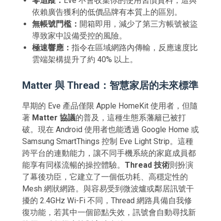
零追蹤：
Eve 不會收集你的使用習慣資料，這與
依賴廣告獲利的低價品牌有本質上的區別。
無帳號門檻：
開箱即用，減少了第三方帳號被盜
導致家中設備受控的風險。
極速響應：
指令在區域網路內傳輸，反應速度比
雲端架構提升了約 40% 以上。
Matter 與 Thread：智慧家居的未來標準
早期的 Eve 產品僅限 Apple HomeKit 使用者，但隨
著
Matter 協議
的普及，這種生態系藩籬已被打
破。現在 Android 使用者也能透過 Google Home 或
Samsung SmartThings 控制 Eve Light Strip。這種
跨平台的連動能力，讓不同手機系統的家庭成員都
能享有同樣流暢的操控體驗。
Thread 技術
則扮演
了幕後功臣，它建立了一個低功耗、高穩定性的
Mesh 網狀網路。與容易受到微波爐或鄰居訊號干
擾的 2.4GHz Wi-Fi 不同，Thread 網路具備自我修
復功能，若其中一個節點失效，訊號會自動尋找新