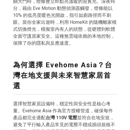
關大門時，燈條會立即點亮溫暖的迎賓光。深夜時
分，藉由 Eve Motion 動態偵測器觸發，燈條能以
10% 的低亮度暖色光開啟，指引如廁路徑而不刺
眼。當你全家出遊時，利用 HomeKit 的隨機離家模
式切換燈光，模擬室內有人的狀態，從硬體到軟體
全面守護居家安全。這種無雲端依賴的本地控制，
保障了你的隱私與反應速度。
為何選擇 Evehome Asia？台
灣在地支援與未來智慧家居首
選
選擇智慧家居設備時，穩定性與安全性是核心考
量。Evehome Asia 作為官方授權管道，確保每件
產品都完全適配
台灣 110V 電壓
並符合在地安規，
避免了平行輸入產品常見的電壓不穩或插頭規格不