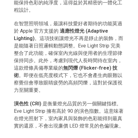
能保持色彩的純淨度，這得益於其精密的一體化工
程設計。
在智慧照明領域，最讓科技愛好者期待的功能莫過
於 Apple 官方支援的
適應性燈光 (Adaptive
Lighting)
。這項技術讓燈光不再是靜止的裝飾，而
是能隨著日照邏輯動態調整。Eve Light Strip 完美
整合了此功能，確保室內光線與使用者的生理節律
保持同步。此外，考慮到現代人長時間待在室內，
這款燈條具備專業級的
無閃爍 (Flicker-free) 技
術
。即便在低亮度模式下，它也不會產生肉眼難以
察覺但會導致眼睛疲勞的高頻閃爍，這對於保護視
力至關重要。
演色性 (CRI)
是衡量燈光品質的另一個關鍵指標。
Eve Light Strip 擁有高於 90 的演色指數。這意味著
在燈光照射下，室內家具與裝飾的色彩能得到最真
實的還原，不會出現廉價 LED 燈常見的色偏現象。