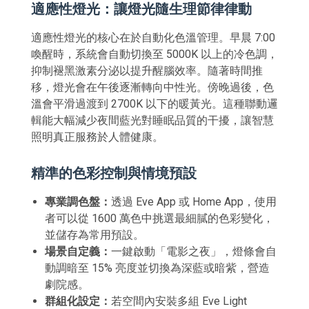
適應性燈光：讓燈光隨生理節律律動
適應性燈光的核心在於自動化色溫管理。早晨 7:00
喚醒時，系統會自動切換至 5000K 以上的冷色調，
抑制褪黑激素分泌以提升醒腦效率。隨著時間推
移，燈光會在午後逐漸轉向中性光。傍晚過後，色
溫會平滑過渡到 2700K 以下的暖黃光。這種聯動邏
輯能大幅減少夜間藍光對睡眠品質的干擾，讓智慧
照明真正服務於人體健康。
精準的色彩控制與情境預設
專業調色盤：
透過 Eve App 或 Home App，使用
者可以從 1600 萬色中挑選最細膩的色彩變化，
並儲存為常用預設。
場景自定義：
一鍵啟動「電影之夜」，燈條會自
動調暗至 15% 亮度並切換為深藍或暗紫，營造
劇院感。
群組化設定：
若空間內安裝多組 Eve Light