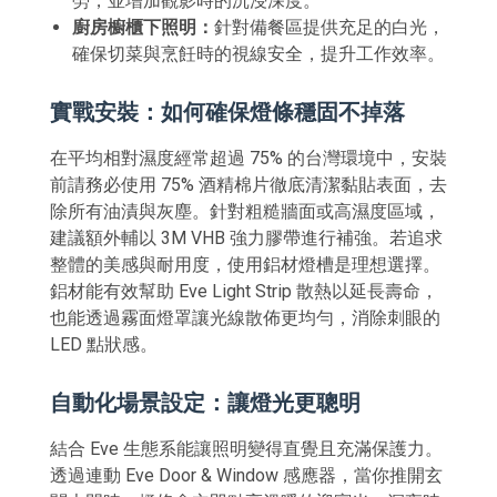
勞，並增加觀影時的沉浸深度。
廚房櫥櫃下照明：
針對備餐區提供充足的白光，
確保切菜與烹飪時的視線安全，提升工作效率。
實戰安裝：如何確保燈條穩固不掉落
在平均相對濕度經常超過 75% 的台灣環境中，安裝
前請務必使用 75% 酒精棉片徹底清潔黏貼表面，去
除所有油漬與灰塵。針對粗糙牆面或高濕度區域，
建議額外輔以 3M VHB 強力膠帶進行補強。若追求
整體的美感與耐用度，使用鋁材燈槽是理想選擇。
鋁材能有效幫助 Eve Light Strip 散熱以延長壽命，
也能透過霧面燈罩讓光線散佈更均勻，消除刺眼的
LED 點狀感。
自動化場景設定：讓燈光更聰明
結合 Eve 生態系能讓照明變得直覺且充滿保護力。
透過連動 Eve Door & Window 感應器，當你推開玄