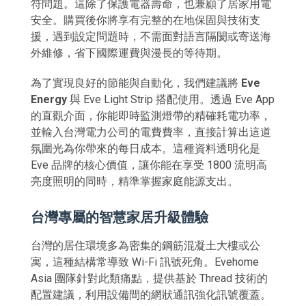
符問題。這除了保護電器壽命，也兼顧了居家用電
安全。購買後你將享有完整的在地保固與技術支
援，遇到設定問題時，不需面對語言隔閡或寄送海
外維修，省下國際運費與漫長的等待期。
為了實現良好的節能與自動化，我們建議將
Eve
Energy
與 Eve Light Strip 搭配使用。透過 Eve App
的直觀介面，你能即時監測燈帶的精確耗電功率，
並輸入台灣電力公司的電費費率，直接計算出這道
氛圍光為你帶來的每日成本。這種資料透明化是
Eve 品牌的核心價值，讓你能在享受 1800 流明高
亮度照明的同時，精準掌握家庭能源支出。
台灣專屬的智慧家居升級體驗
台灣的居住環境多為密集的鋼筋混凝土大樓或公
寓，這種結構常導致 Wi-Fi 訊號死角。Evehome
Asia 團隊針對此類痛點，提供基於 Thread 技術的
配置建議，利用設備間的網狀通訊強化訊號覆蓋。