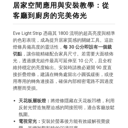
居家空間應用與安裝教學：從
客廳到廚房的完美佈光
Eve Light Strip 憑藉其 1800 流明的超高亮度與精準
的色彩表現，成為提升居家質感的關鍵工具。這款
燈條具備高度的靈活性，
每 30 公分即設有一個裁
切點
，讓你能精確配合家具尺寸。若需要大面積佈
光，透過擴充組件最高可延伸至 10 公尺，且全程
維持穩定的亮度輸出。安裝時請務必避開 90 度直
接折疊燈條，建議在轉角處留出小圓弧緩衝，或使
用專用的轉角連接器，確保內部精密電路不因過度
擠壓而受損。
天花板層板燈：
將燈條隱藏在天花板凹槽，利用
反射光營造無壓迫感的間接照明，適合客廳放鬆
氛圍。
電視背光：
安裝於螢幕後方能有效緩解視覺疲