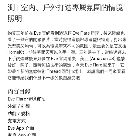
測 | 室內、戶外打造專屬氛圍的情境
照明
約莫三年前在
Eve 官網
看到過這顆 Eve Flare 燈球，後來陸續也
看了一些它的開箱影片，當時覺得這顆燈球造型很特別，打出來
光型美又均勻，可以為環境帶來不同的氛圍，最重要的是它支援
HomeKit，期待著哪天可以入手一顆。三年過去了，當時遲遲未
下手的燈球後來好像在 Eve 官網消失，美亞 (
Amazon US
) 也缺
貨好一陣子。隨時無線技術的演進，今天 Eve Flare 回來了，它
帶著全新的無線技術 Thread 回到市場上，就讓我們一同來看看
它能帶給我們什麼不一樣的氛圍感受吧！
內容目錄
Eve Flare 情境實拍
外箱 / 外觀
功能 / 規格
充電方式
Eve App 介面
家庭 App 介面