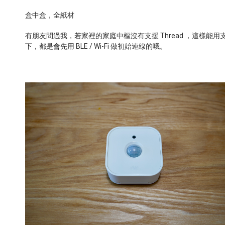
盒中盒，全紙材
有朋友問過我，若家裡的家庭中樞沒有支援
Thread
，這樣能用
下，都是會先用
BLE / Wi-Fi
做初始連線的哦。