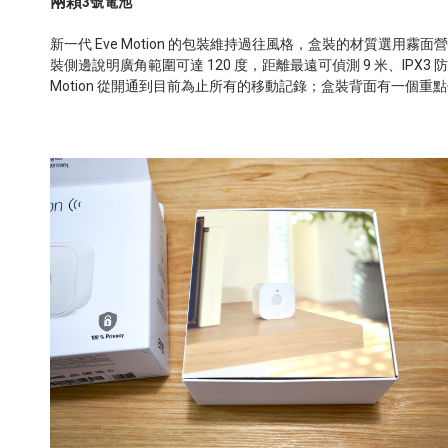
兩顆
3
號電池
新一代
Eve Motion
的包裝維持過往風格，盒裝的材質選用霧面營
裝側
邊說明廣角範圍可達
120
度，距離最遠可偵測
9
米、
IPX3
防
Motion
從開通到目前為止所有的移動記錄；盒裝背面有一個重點