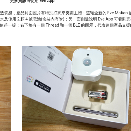
更多資訊可使用
Eve App
造質感，產品封面照片有特別打亮來突顯主體；這顆全新的
Eve Motion
水及使用
2
顆
4
號電池
(
盒裝內有附
)
；另一面側邊說明
Eve App
可看到完
值得一提：右下角有一個
Thread
和一個
BLE
的圖示，代表這個產品支援