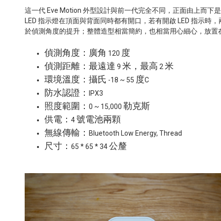
這一代
Eve Motion
外型設計與前一代完全不同，正面由上而下是
LED
指示燈在頂面與背面同時都有開口，若有開啟
LED
指示時，
於偵測角度的提升；整體造型相當簡約，也相當用心細心，放置
偵測角度：廣角
度
120
偵測距離：最遠達
米，最高
米
9
2
環境溫度：攝氏
度
-18 ~ 55
C
防水認證：
IPX3
照度範圍：
勒克斯
0 ~ 15,000
供電：
號電池兩顆
4
無線傳輸：
Bluetooth Low Energy, Thread
尺寸：
公釐
65 * 65 * 34