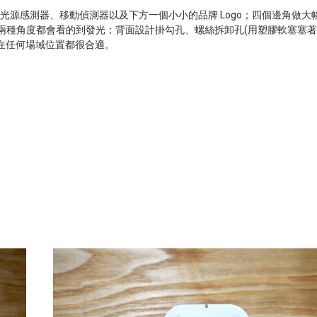
光源感測器、移動偵測器以及下方一個小小的品牌
Logo
；四個邊角做大
兩種角度都會看的到發光；背面設計掛勾孔、螺絲拆卸孔
(
用塑膠軟塞塞著
在任何場域位置都很合適。