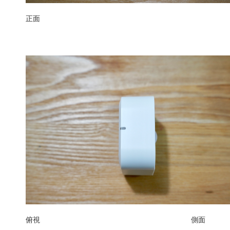
正面
俯視
側面