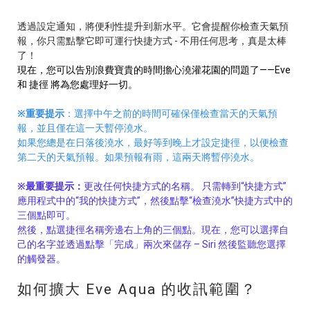
透過設定通知，將便利性提升到新水平。它會提醒你檢查天氣預
報，你只需點擊它即可運行快捷方式 - 不用任何思考，真是太棒
了！
現在，您可以告別浪費寶貴的時間擔心澆灌花園的問題了——Eve
和 捷徑 將為您處理好一切。
※重要提示
：選擇中午之前的時間可確保僅檢查當天的天氣預
報，並且僅在這一天暫停澆水。
如果您總是在日落後澆水，最好等到晚上才設定捷徑，以便檢查
第二天的天氣預報。如果預報有雨，這兩天將暫停澆水。
※最重要提示：
更改任何快捷方式的名稱。 只需轉到“快捷方式”
應用程式中的“我的快捷方式”，然後點擊“檢查澆水”快捷方式中的
三個點即可。
然後，點選捷徑名稱旁邊右上角的三個點。現在，您可以選擇自
己的名字並透過點擊「完成」兩次來儲存 – Siri 然後監聽您選擇
的觸發器。
如何擴大 Eve Aqua 的收訊範圍？